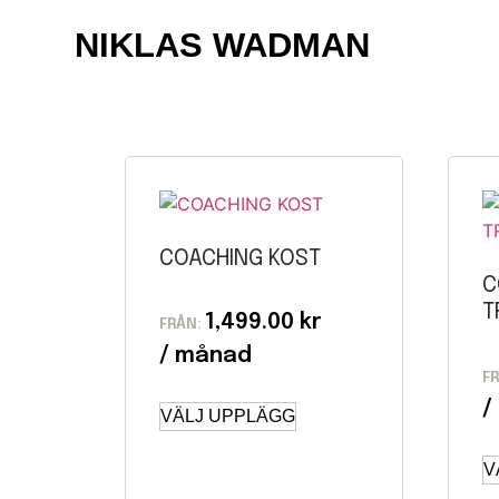
NIKLAS WADMAN
COACHING KOST
C
T
1,499.00
kr
FRÅN:
F
VÄLJ UPPLÄGG
V