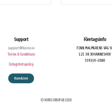
Support
Företagsinfo
support@koros.io
FINN MALMGRENS VÄG 5
Terms & Conditions
121 38 JOHANNESHOV
559319-2080
Integritetspolicy
Kundzon
© KOROS GROUP AB 2026